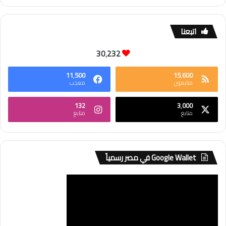
اتبعنا
30٬232
11٬500
15٬600
متابعون
معجب
132
3٬000
متابع
متابع
Google Wallet في مصر رسمياً