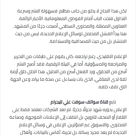
لكن هذا النجاح لا يخلو من جانب مظلم. فسهولة النشر وسرعة
التداول فتحت الباب أمام الفوضى المعلوماتية. الأخبار الزائفة،
العناوين المضللة، والمحتوى السطحي أصبحت جزءًا من المشهد.
هنا يبدأ الفشل المحتمل لوسائل الإعلام الجديدة، ليس من حيث
الانتشار، بل من حيث المصداقية والاستدامة.
الإعلام التقليدي، رغم تراجعه، كان يقوم على طبقات من التحرير
والمراجعة والمسؤولية. أما في البيئة الرقمية، فقد أصبح النشر
أسرع من التحقق، ورد الفعل أسرع من التحليل. هذا الخلل خلق أزمة
ثقة لدى المتلقي، الذي بات يتساءل عن صحة ما يراه، وعن الجهة
التي تقف خلفه.
تابع
قناة سوالف سوفت علي تليجرام
الإعلان بدوره شهد تحولًا جذريًا. لم تعد الشركات تعتمد فقط على
التلفاز أو الصحف للترويج، بل انتقلت إلى الإعلانات الموجهة، وصناعة
المحتوى، والتسويق عبر المؤثرين. الإعلان في وسائل الإعلام
الجديدة لم يعد مجرد رسالة، بل تجربة، تُقاس بالبيانات، وتُعدّل