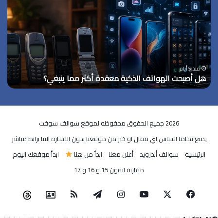
الهواتف
الذكية
معقدة
أكثر
مما
ينبغي؟
منذ 5 أيام
هل أصبحت الهواتف الذكية معقدة أكثر مما ينبغي؟
2026 جميع الحقوق محفوظه لموقع سوالف سوفت
يمنع تماما اقتباس اي مقال او خبر من موقعنا بدون الاشارة الينا برابط مباشر
الرئيسيه
سوالف أندرويد
أعلن معنا
ابدأ من هنا
ابدأ موقعك اليوم
مقارنة ايفون 15 و 16 و 17
‫X
فيسبوك
‫YouTube
انستقرام
تيلقرام
ملخص
جوجل
eads
الموقع
نيوز