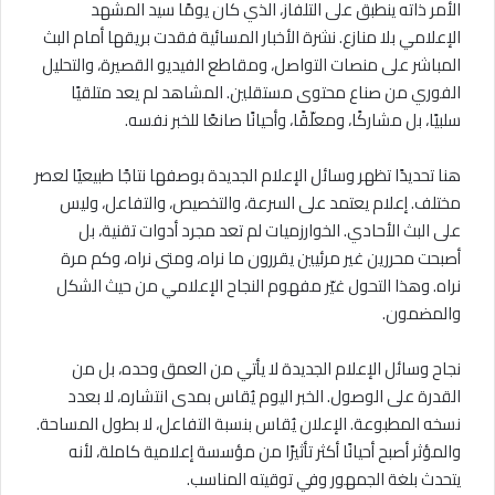
الأمر ذاته ينطبق على التلفاز، الذي كان يومًا سيد المشهد
الإعلامي بلا منازع. نشرة الأخبار المسائية فقدت بريقها أمام البث
المباشر على منصات التواصل، ومقاطع الفيديو القصيرة، والتحليل
الفوري من صناع محتوى مستقلين. المشاهد لم يعد متلقيًا
سلبيًا، بل مشاركًا، ومعلّقًا، وأحيانًا صانعًا للخبر نفسه.
هنا تحديدًا تظهر وسائل الإعلام الجديدة بوصفها نتاجًا طبيعيًا لعصر
مختلف. إعلام يعتمد على السرعة، والتخصيص، والتفاعل، وليس
على البث الأحادي. الخوارزميات لم تعد مجرد أدوات تقنية، بل
أصبحت محررين غير مرئيين يقررون ما نراه، ومتى نراه، وكم مرة
نراه. وهذا التحول غيّر مفهوم النجاح الإعلامي من حيث الشكل
والمضمون.
نجاح وسائل الإعلام الجديدة لا يأتي من العمق وحده، بل من
القدرة على الوصول. الخبر اليوم يُقاس بمدى انتشاره، لا بعدد
نسخه المطبوعة. الإعلان يُقاس بنسبة التفاعل، لا بطول المساحة.
والمؤثر أصبح أحيانًا أكثر تأثيرًا من مؤسسة إعلامية كاملة، لأنه
يتحدث بلغة الجمهور وفي توقيته المناسب.