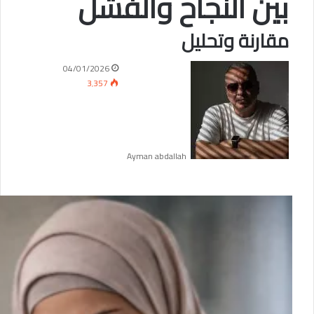
بين النجاح والفشل
مقارنة وتحليل
04/01/2026
3٬357
Ayman abdallah