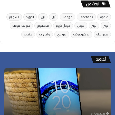
ابحث عن
Apple
Facebook
Google
آبل
ابل
اندرويد
انستجرام
تويتر
تويتر
جوجل
جوجل كروم
سامسونج
سوالف سوفت
فيس بوك
مايكروسوفت
هواوي
واتس اب
يوتيوب
أندرويد
كيف
تستفيد
من
مزايا
أندرويد
المخفية
التي
لا
يعرفها
21/06/2026