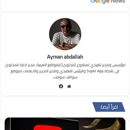
Ayman abdallah
مؤسس ومدير تنفيذي لمشروع [محتوى] للمواقع العربية، مدير ادارة المحتوى
في شركة Super App والرئيس التنفيذي ومدير التحرير والاعلانات لموقع
سوالف سوفت.
مو
في
قع
سب
الوي
وك
اقرأ أيضا:
ب