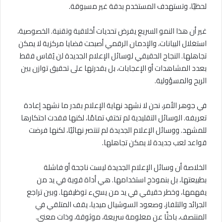
لحظيًا، وتستهدف المستخدم بدقة غير مسبوقة.
غير أن هذا النمو السريع يفرض تحديات أخلاقية وتقنية. الخصوصية،
استغلال البيانات، والإدمان الرقمي أصبحت قضايا مركزية لا يمكن
تجاهلها. النجاح الحقيقي لوسائل الإعلام الجديدة لن يُقاس فقط
بعدد المشاهدات أو الإعجابات، بل بقدرتها على تحقيق توازن بين
الربح والمسؤولية.
في جوهر الأمر، نحن لا نشهد نهاية الإعلام بقدر ما نشهد إعادة
تعريفه. الوسائل التقليدية لم تختفِ تمامًا، لكنها فقدت احتكارها
للمشهد. ووسائل الإعلام الجديدة لم تنتصر نهائيًا، لكنها فرضت
قواعد لعب جديدة لا يمكن تجاهلها.
الخلاصة أن وسائل الإعلام الجديدة ليست ناجحة أو فاشلة
بطبيعتها، بل بنموذج استخدامها. هي أداة قوية في يد من
يفهمها، وخطر حقيقي في يد من يسيء توظيفها. وبين تراجع
الجرائد والتلفاز، وصعود السوشيال ميديا، يقف المتلقي في
المنتصف، باحثًا عن معلومة سريعة، موثوقة، وذات معنى.