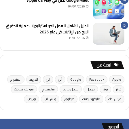
Google Meet يصل الي Apple CarPlay
04/04/2026
الدليل الشامل للعمل الحر: استراتيجيات عملية لتحقيق
الربح من الإنترنت في عام 2026
31/03/2026
ابحث عن
Apple
Facebook
Google
آبل
ابل
اندرويد
انستجرام
تويتر
تويتر
جوجل
جوجل كروم
سامسونج
سوالف سوفت
فيس بوك
مايكروسوفت
هواوي
واتس اب
يوتيوب
أندرويد