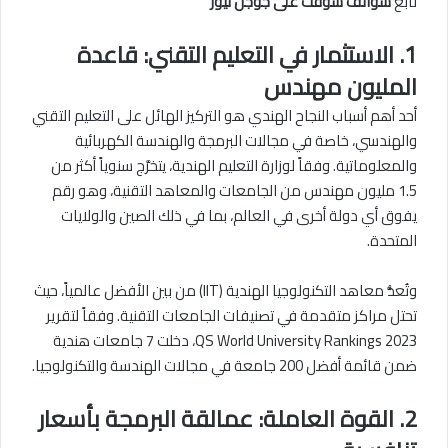
تابع
سوالف سوفت على جوجل نيوز
1. الاستثمار في التعليم التقني: قاعدة
المليون مهندس
أحد أهم أسباب النجاح الهندي هو التركيز الهائل على التعليم التقني
والهندسي، خاصة في مجالات البرمجة والهندسة الكهربائية
والمعلوماتية. وفقاً لوزارة التعليم الهندية، يتخرَّج سنوياً أكثر من
1.5 مليون مهندس من الجامعات والمعاهد التقنية، وهو رقم
يفوق أي دولة أخرى في العالم، بما في ذلك الصين والولايات
المتحدة.
وتُعدُّ معاهد التكنولوجيا الهندية (IIT) من بين الأفضل عالمياً، حيث
تحتل مراكز متقدمة في تصنيفات الجامعات التقنية. وفقاً لتقرير
QS World University Rankings 2023، دخلت 7 جامعات هندية
ضمن قائمة أفضل 200 جامعة في مجالات الهندسة والتكنولوجيا.
2. القوة العاملة: عمالقة البرمجة بأسعار