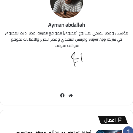
Ayman abdallah
مؤسس ومدير تنفيذي لمشروع [محتوى] للمواقع العربية، مدير ادارة المحتوى
في شركة Super App والرئيس التنفيذي ومدير التحرير والاعلانات لموقع
سوالف سوفت.
مو
في
قع
سب
الوي
وك
ب
اعمال