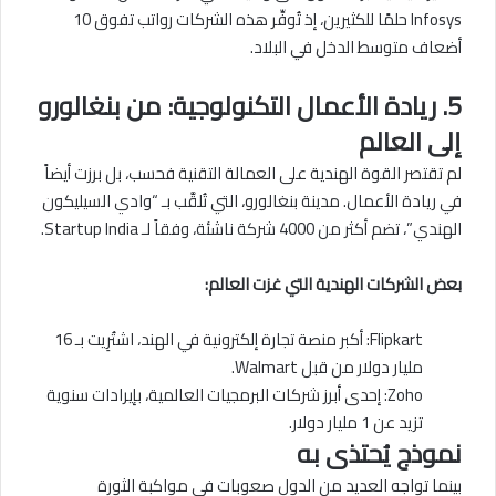
Infosys حلمًا للكثيرين، إذ تُوفِّر هذه الشركات رواتب تفوق 10
أضعاف متوسط الدخل في البلاد.
5. ريادة الأعمال التكنولوجية: من بنغالورو
إلى العالم
لم تقتصر القوة الهندية على العمالة التقنية فحسب، بل برزت أيضاً
في ريادة الأعمال. مدينة بنغالورو، التي تُلقَّب بـ “وادي السيليكون
الهندي”، تضم أكثر من 4000 شركة ناشئة، وفقاً لـ Startup India.
بعض الشركات الهندية التي غزت العالم:
Flipkart: أكبر منصة تجارة إلكترونية في الهند، اشتُرِيت بـ 16
مليار دولار من قبل Walmart.
Zoho: إحدى أبرز شركات البرمجيات العالمية، بإيرادات سنوية
تزيد عن 1 مليار دولار.
نموذج يُحتذى به
بينما تواجه العديد من الدول صعوبات في مواكبة الثورة