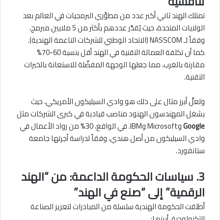
تنافسية
تمتلك الهند ثاني أكبر عدد من مطوِّري البرمجيات في العالم بعد
الولايات المتحدة، حيث يُقدَّر عددهم بأكثر من 5 ملايين مبرمج،
وفقاً لـ NASSCOM (الاتحاد الوطني للشركات الناعمة الهندية).
كما أن تكلفة العمالة التقنية في الهند أقل بنسبة 60-70%
مقارنة بالغرب، مما جعلها الوجهة المفضَّلة للاستعانة بالخبرات
التقنية.
ولعلَّ أبرز مثال على ذلك هو وادي السيليكون الأمريكي، حيث
يشغل المهندسون الهنود مناصب قيادية في كبرى الشركات مثل
Google
وMicrosoft وIBM. في الواقع، 30% من رواد الأعمال في
وادي السيليكون من أصل هندي، وفقاً لدراسة أجرتها جامعة
ستانفورد.
3. سياسات الحكومة الداعمة: من “الهند
الرقمية” إلى “صنع في الهند”
أطلقت الحكومة الهندية سلسلة من المبادرات لتعزيز الصناعة
التكنولوجية، أبرزها: