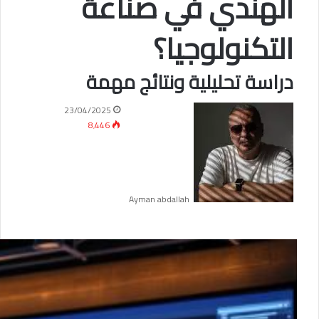
الهندي في صناعة
التكنولوجيا؟
دراسة تحليلية ونتائج مهمة
23/04/2025
8٬446
Ayman abdallah