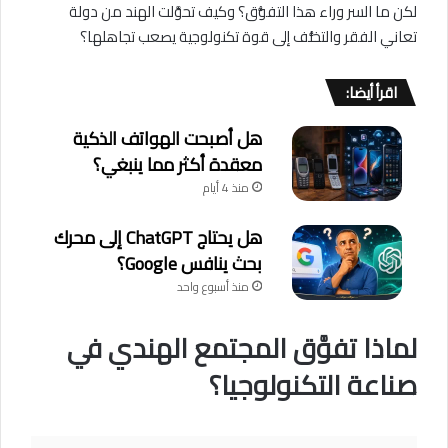
لكن ما السر وراء هذا التفوُّق؟ وكيف تحوَّلت الهند من دولة
تعاني الفقر والتخلُّف إلى قوة تكنولوجية يصعب تجاهلها؟
اقرأ أيضا:
هل أصبحت الهواتف الذكية
معقدة أكثر مما ينبغي؟
منذ 4 أيام
هل يحتاج ChatGPT إلى محرك
بحث ينافس Google؟
منذ أسبوع واحد
لماذا تفوَّق المجتمع الهندي في
صناعة التكنولوجيا؟