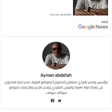
Ayman abdallah
إتبعنا
Ayman abdallah
مؤسس ومدير تنفيذي لمشروع [محتوى] للمواقع العربية، مدير ادارة المحتوى
في شركة Super App والرئيس التنفيذي ومدير التحرير والاعلانات لموقع
سوالف سوفت.
مو
في
قع
سب