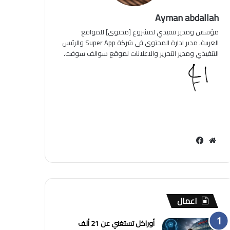
Ayman abdallah
مؤسس ومدير تنفيذي لمشروع [محتوى] للمواقع
العربية، مدير ادارة المحتوى في شركة Super App والرئيس
التنفيذي ومدير التحرير والاعلانات لموقع سوالف سوفت.
مو
في
قع
سب
الوي
وك
ب
اعمال
أوراكل تستغني عن 21 ألف