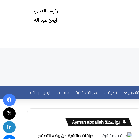
تشغيل
تطبيقات
هواتف ذكية
مقالات
ايمن عبد الله
في
‫X
لي
بواسطة Ayman abdallah
ما
خرافات منتشرة عن وضع التصفح