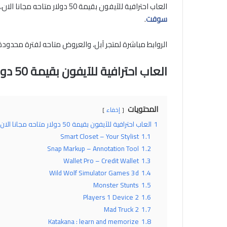
العاب احترافية للآيفون بقيمة 50 دولار متاحه مجانا الان، كما تعودنا هذه هي الفقرة الأكثر شعبية في موقع
سوفت
.
الروابط مباشرة لمتجر آبل، والعروض متاحه لفترة محدودة،
العاب احترافية للآيفون بقيمة 50 دولار متاحه مجانا الان
المحتويات
إخفاء
1
العاب احترافية للآيفون بقيمة 50 دولار متاحه مجانا الان
Smart Closet – Your Stylist
1.1
Snap Markup – Annotation Tool
1.2
Wallet Pro – Credit Wallet
1.3
Wild Wolf Simulator Games 3d
1.4
Monster Stunts
1.5
2 Players 1 Device
1.6
Mad Truck 2
1.7
Katakana : learn and memorize
1.8