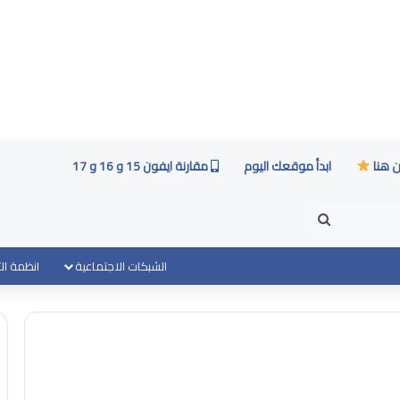
ن هنا
ابدأ موقعك اليوم
مقارنة ايفون 15 و 16 و 17
بحث
عن
الشبكات الاجتماعية
انظمة ال