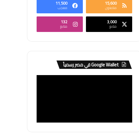
11٬500
15٬600
متابعون
معجب
132
3٬000
متابع
متابع
Google Wallet في مصر رسمياً