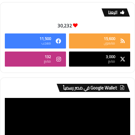
اتبعنا
30٬232
11٬500
15٬600
متابعون
معجب
132
3٬000
متابع
متابع
Google Wallet في مصر رسمياً