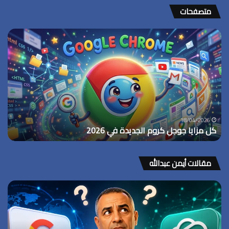
متصفحات
جوجل
تجلب
ميزة
Bookmarks
bar
إلى
شاشات
أندرويد
17/03/2026
جوجل تجلب ميزة Bookmarks bar إلى شاشات أندرويد
مقالات أيمن عبدالله
خطوات
تنظيم
عمل
الفريلانسر
في