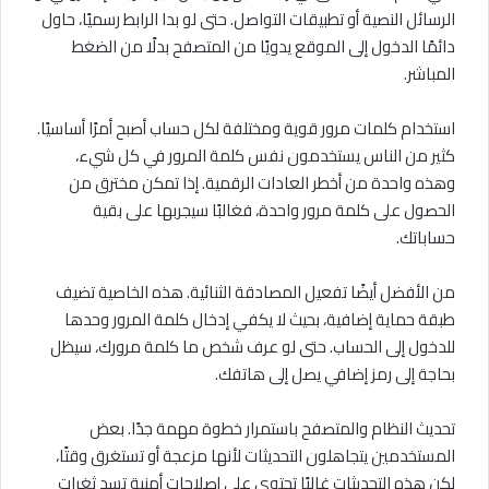
الرسائل النصية أو تطبيقات التواصل. حتى لو بدا الرابط رسميًا، حاول
دائمًا الدخول إلى الموقع يدويًا من المتصفح بدلًا من الضغط
المباشر.
استخدام كلمات مرور قوية ومختلفة لكل حساب أصبح أمرًا أساسيًا.
كثير من الناس يستخدمون نفس كلمة المرور في كل شيء،
وهذه واحدة من أخطر العادات الرقمية. إذا تمكن مخترق من
الحصول على كلمة مرور واحدة، فغالبًا سيجربها على بقية
حساباتك.
من الأفضل أيضًا تفعيل المصادقة الثنائية. هذه الخاصية تضيف
طبقة حماية إضافية، بحيث لا يكفي إدخال كلمة المرور وحدها
للدخول إلى الحساب. حتى لو عرف شخص ما كلمة مرورك، سيظل
بحاجة إلى رمز إضافي يصل إلى هاتفك.
تحديث النظام والمتصفح باستمرار خطوة مهمة جدًا. بعض
المستخدمين يتجاهلون التحديثات لأنها مزعجة أو تستغرق وقتًا،
لكن هذه التحديثات غالبًا تحتوي على إصلاحات أمنية تسد ثغرات