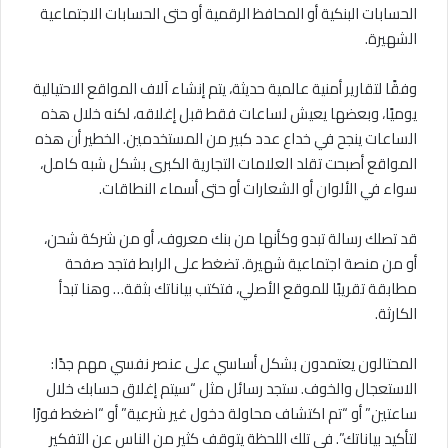
الحسابات البنكية أو المحافظ الرقمية أو حتى الحسابات الاجتماعية
الشهيرة.
وفقًا لتقارير أمنية عالمية حديثة، يتم إنشاء آلاف المواقع الاحتيالية
يوميًا، وبعضها يعيش لساعات فقط قبل إغلاقه، لكنه خلال هذه
الساعات ينجح في خداع عدد كبير من المستخدمين. الخطير أن هذه
المواقع أصبحت تقلد العلامات التجارية الكبرى بشكل شبه كامل،
سواء في الألوان أو الشعارات أو حتى أسماء النطاقات.
قد تصلك رسالة تبدو وكأنها من بنك معروف، أو من شركة شحن،
أو من منصة اجتماعية شهيرة. تضغط على الرابط فتجد صفحة
مطابقة تقريبًا للموقع الأصلي، فتكتب بياناتك بثقة… وهنا تبدأ
الكارثة.
المحتالون يعتمدون بشكل أساسي على عنصر نفسي مهم جدًا:
الاستعجال والخوف. ستجد رسائل مثل “سيتم إغلاق حسابك خلال
ساعتين” أو “تم اكتشاف محاولة دخول غير شرعية” أو “اضغط فورًا
لتأكيد بياناتك”. في تلك اللحظة يتوقف كثير من الناس عن التفكير