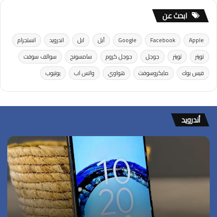
ابحث عن
Apple
Facebook
Google
آبل
ابل
اندرويد
انستجرام
تويتر
تويتر
جوجل
جوجل كروم
سامسونج
سوالف سوفت
فيس بوك
مايكروسوفت
هواوي
واتس اب
يوتيوب
أندرويد
كيف
تستفيد
من
مزايا
أندرويد
المخفية
التي
لا