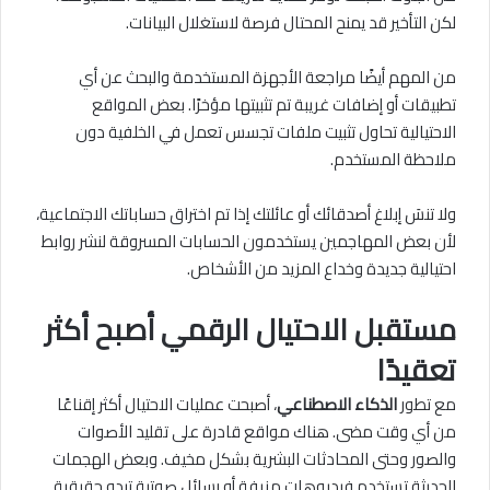
لكن التأخير قد يمنح المحتال فرصة لاستغلال البيانات.
من المهم أيضًا مراجعة الأجهزة المستخدمة والبحث عن أي
تطبيقات أو إضافات غريبة تم تثبيتها مؤخرًا. بعض المواقع
الاحتيالية تحاول تثبيت ملفات تجسس تعمل في الخلفية دون
ملاحظة المستخدم.
ولا تنسَ إبلاغ أصدقائك أو عائلتك إذا تم اختراق حساباتك الاجتماعية،
لأن بعض المهاجمين يستخدمون الحسابات المسروقة لنشر روابط
احتيالية جديدة وخداع المزيد من الأشخاص.
مستقبل الاحتيال الرقمي أصبح أكثر
تعقيدًا
مع تطور
الذكاء الاصطناعي
، أصبحت عمليات الاحتيال أكثر إقناعًا
من أي وقت مضى. هناك مواقع قادرة على تقليد الأصوات
والصور وحتى المحادثات البشرية بشكل مخيف. وبعض الهجمات
الحديثة تستخدم فيديوهات مزيفة أو رسائل صوتية تبدو حقيقية