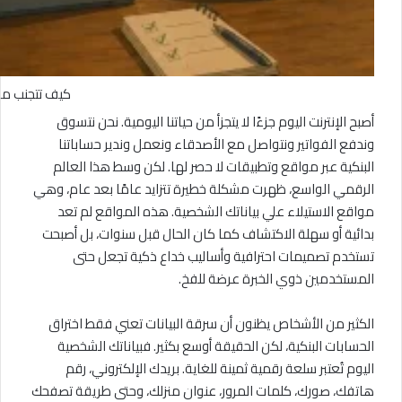
كيف تتجنب مواق
أصبح الإنترنت اليوم جزءًا لا يتجزأ من حياتنا اليومية. نحن نتسوق
وندفع الفواتير ونتواصل مع الأصدقاء ونعمل وندير حساباتنا
البنكية عبر مواقع وتطبيقات لا حصر لها. لكن وسط هذا العالم
الرقمي الواسع، ظهرت مشكلة خطيرة تتزايد عامًا بعد عام، وهي
مواقع الاستيلاء علي بياناتك الشخصية. هذه المواقع لم تعد
بدائية أو سهلة الاكتشاف كما كان الحال قبل سنوات، بل أصبحت
تستخدم تصميمات احترافية وأساليب خداع ذكية تجعل حتى
المستخدمين ذوي الخبرة عرضة للفخ.
الكثير من الأشخاص يظنون أن سرقة البيانات تعني فقط اختراق
الحسابات البنكية، لكن الحقيقة أوسع بكثير. فبياناتك الشخصية
اليوم تُعتبر سلعة رقمية ثمينة للغاية. بريدك الإلكتروني، رقم
هاتفك، صورك، كلمات المرور، عنوان منزلك، وحتى طريقة تصفحك