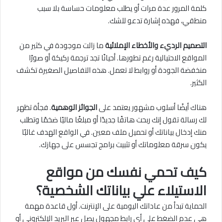
كلمة المرور عدة مرات أو يطلب معلومات حساسة بلا سبب
منطقي، فهذه إشارة تدعو للشك.
التصميم الرديء والأخطاء الإملائية
ما زالت موجودة في كثير من
المواقع الاحتيالية رغم تطورها. أحيانًا تجد ترجمة ركيكة أو صورًا
منخفضة الجودة أو روابط لا تعمل. هذه التفاصيل الصغيرة تكشف
الكثير.
هناك أيضًا أسلوب مشهور يعتمد على
الجوائز الوهمية
. فجأة تظهر
لك رسالة تقول إنك ربحت هاتفًا جديدًا أو مبلغًا ماليًا ضخمًا وتطلب
منك إدخال بياناتك أو تحميل ملف معين. في الواقع الهدف غالبًا
يكون سرقة معلوماتك أو تثبيت برامج تجسس على جهازك.
كيف تحمي نفسك من مواقع
الاستيلاء علي بياناتك الشخصية؟
الحماية تبدأ من عاداتك اليومية على الإنترنت. أول قاعدة مهمة
هي عدم الضغط على أي رابط مجهول يصل عبر البريد الإلكتروني أو