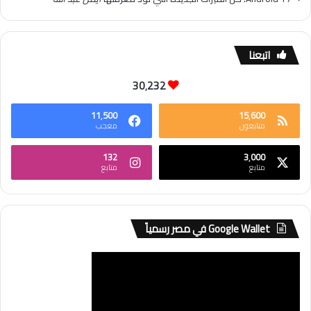
اتبعنا
30٬232
11٬500
15٬600
متابعون
معجب
132
3٬000
متابع
متابع
Google Wallet في مصر رسمياً