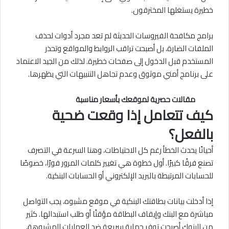
خطيرة يستغلها المخترقون.
برامج مكافحة الفيروسات الحديثة لم تعد مجرد أدوات لحذف
الملفات الضارة، بل أصبحت تراقب الروابط والمواقع وتحذر
المستخدم قبل الدخول إلى صفحات خطيرة. لذلك من الجيد الاعتماد
على برنامج أمني موثوق وعدم تجاهل التنبيهات التي يظهرها.
مقالات حصرية لموقعك بأسعار مناسبة
كيف تتعامل إذا وقعت ضحية
بالفعل؟
أحيانًا يحدث الخطأ رغم كل الاحتياطات، وهنا السرعة في التصرف
تصنع فرقًا كبيرًا. أول خطوة هي تغيير كلمات المرور فورًا، خصوصًا
للحسابات المرتبطة بالبريد الإلكتروني أو الحسابات البنكية.
إذا أدخلت بيانات بطاقتك البنكية في موقع مشبوه، يجب التواصل
مباشرة مع البنك وإيقاف البطاقة مؤقتًا أو طلب استبدالها. كثير
من البنوك أصبحت توفر حماية سريعة ضد العمليات المشبوهة،