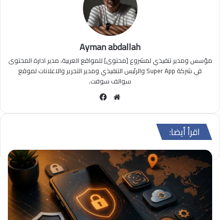
Ayman abdallah
مؤسس ومدير تنفيذي لمشروع [محتوى] للمواقع العربية، مدير ادارة المحتوى
في شركة Super App والرئيس التنفيذي ومدير التحرير والاعلانات لموقع
سوالف سوفت.
مو
في
قع
سب
الوي
وك
اقرأ أيضا:
ب