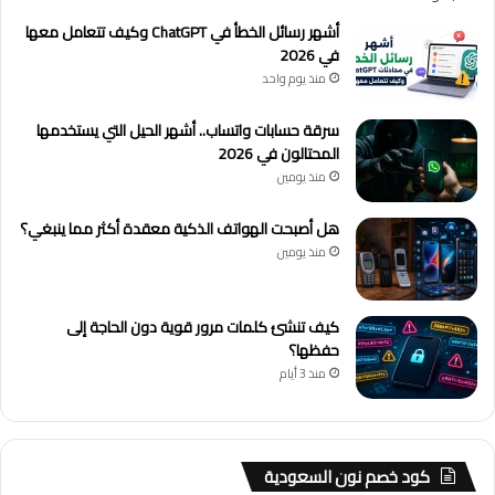
أشهر رسائل الخطأ في ChatGPT وكيف تتعامل معها
في 2026
منذ يوم واحد
سرقة حسابات واتساب.. أشهر الحيل التي يستخدمها
المحتالون في 2026
منذ يومين
هل أصبحت الهواتف الذكية معقدة أكثر مما ينبغي؟
منذ يومين
كيف تنشئ كلمات مرور قوية دون الحاجة إلى
حفظها؟
منذ 3 أيام
كود خصم نون السعودية