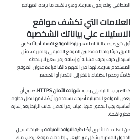
المنطقي ويتصرفون بسرعة، وهو بالضبط ما يريده المهاجم.
العلامات التي تكشف مواقع
الاستيلاء علي بياناتك الشخصية
أول شيء يجب الانتباه له هو
رابط الموقع نفسه
. أحيانًا يكون
الفرق حرفًا واحدًا فقط بين الموقع الحقيقي والمزيف. مثل
استبدال حرف بحرف مشابه أو إضافة رمز صغير لا يلاحظه
المستخدم بسرعة. لهذا من المهم دائمًا قراءة عنوان الموقع
كاملًا وعدم الاكتفاء بالنظر إلى الشعار أو التصميم.
كذلك يجب الانتباه إلى وجود
شهادة الأمان HTTPS
. صحيح أن
بعض المواقع الاحتيالية أصبحت تستخدمها أيضًا، لكنها تظل خطوة
أساسية يجب التحقق منها. غياب رمز القفل بجانب الرابط يعد إشارة
خطر واضحة.
من العلامات الأخرى أيضًا
كثرة النوافذ المنبثقة
وطلبات تسجيل
الدخول المتكررة بشكل غير طبيعي. إذا دخلت موقعًا يطلب منك